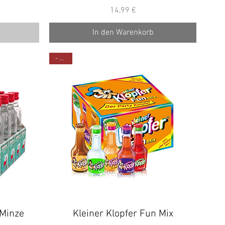
Preis
14,99 €
In den Warenkorb
- 30%
 Minze
Kleiner Klopfer Fun Mix
Schnellansicht