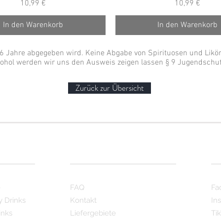
Preis
Preis
10,99 €
10,99 €
In den Warenkorb
In den Warenkorb
 16 Jahre abgegeben wird. Keine Abgabe von Spirituosen und Likör
kohol werden wir uns den Ausweis zeigen lassen § 9 Jugendschu
Zurück zur Übersicht
Hilfe
Fo
e
FAQ
Fa
y Drinks
Kontakt
In
inks
Liefergebiete
Ti