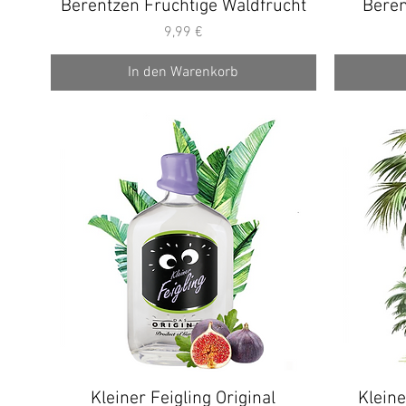
Berentzen Fruchtige Waldfrucht
Schnellansicht
Beren
Preis
9,99 €
In den Warenkorb
Kleiner Feigling Original
Schnellansicht
Kleine