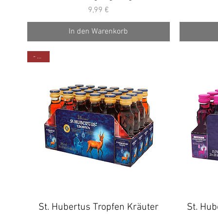
Preis
9,99 €
In den Warenkorb
- 30%
St. Hubertus Tropfen Kräuter
Schnellansicht
St. Hub