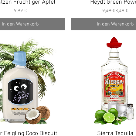
tzen Fruchtiger Apfel
Schnellansicht
Heydt Green Pow
Schnellansicht
Preis
Standardp
Sale-Prei
9,99 €
9,49 €
8,49 €
In den Warenkorb
In den Warenkorb
r Feigling Coco Biscuit
Schnellansicht
Sierra Tequila
Schnellansicht