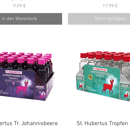
Preis
Preis
9,99 €
17,99 €
In den Warenkorb
Nicht verfügbar
ertus Tr. Johannisbeere
Schnellansicht
St. Hubertus Tropfen
Schnellansicht