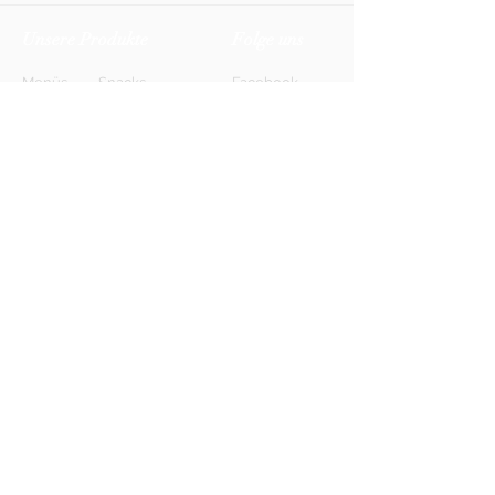
Unsere Produkte
Folge uns
Menüs
Snacks
Facebook
Biere
Softdrinks
Instagram
Weine
Energy-Drinks
TikTok
Shots
Spirituosen
Newsletter
Anmelden
FAQ
Kontakt
AGB
Kontakt
Impressum
Datenschutz
© 2026 HONETT Getränkelieferdienst