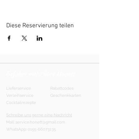
Diese Reservierung teilen
Erfahre mehr über Honett
Lieferservice
Rabattcodes
Verleihservice
Geschenkkarten
Cocktailrezepte
Schreibe uns gerne eine Nachricht
Mail:
service.honett@gmail.com
WhatsApp:
0155-66073135