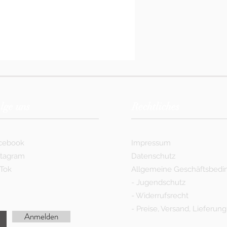
lge uns
Rechtliches
cebook
Impressum
stagram
Datenschutz
kTok
Allgemeine Geschäftsbed
-
Jugendschutz
-
Widerrufsrecht
-
Preise, Versand, Lieferung
Anmelden