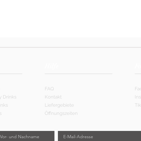
Hilfe
Fo
e
FAQ
Fa
y Drinks
Kontakt
In
inks
Liefergebiete
Ti
s
Öffnungszeiten