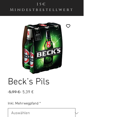
15€
Mindestbestellwert
Beck’s Pils
Standardpreis
Sale-
 5,99 € 
5,39 €
Preis
Inkl. Mehrwegpfand
*