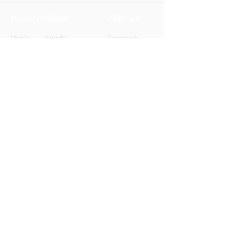
Unsere Produkte
Folge uns
Menüs
Snacks
Facebook
Biere
Softdrinks
Instagram
Weine
Energy-Drinks
TikTok
Shots
Spirituosen
Newsletter
Anmelden
FAQ
Kontakt
AGB
Kontakt
Impressum
Datenschutz
© 2026 HONETT Getränkelieferdienst