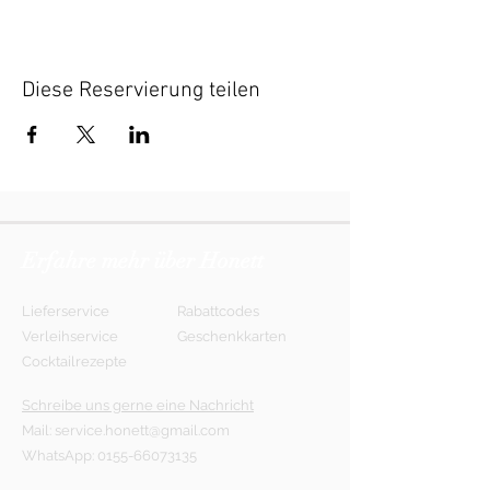
Diese Reservierung teilen
Erfahre mehr über Honett
Lieferservice
Rabattcodes
Verleihservice
Geschenkkarten
Cocktailrezepte
Schreibe uns gerne eine Nachricht
Mail:
service.honett@gmail.com
WhatsApp:
0155-66073135