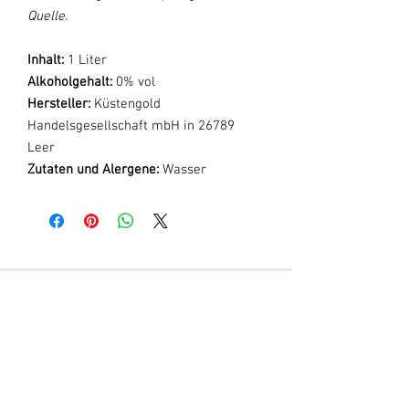
Quelle.
Inhalt:
1 Liter
Alkoholgehalt:
0% vol
Hersteller:
Küstengold
Handelsgesellschaft mbH in 26789
Leer
Zutaten und Alergene:
Wasser
Erfahre mehr über Honett
Lieferservice
Rabattcodes
Verleihservice
Geschenkkarten
Cocktailrezepte