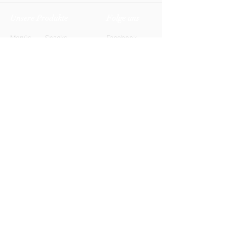
Unsere Produkte
Folge uns
Menüs
Snacks
Facebook
Biere
Softdrinks
Instagram
Weine
Energy-Drinks
TikTok
Shots
Spirituosen
Newsletter
Anmelden
FAQ
Kontakt
AGB
Kontakt
Impressum
Datenschutz
© 2026 HONETT Getränkelieferdienst