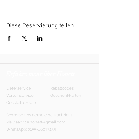
Diese Reservierung teilen
Erfahre mehr über Honett
Lieferservice
Rabattcodes
Verleihservice
Geschenkkarten
Cocktailrezepte
Schreibe uns gerne eine Nachricht
Mail:
service.honett@gmail.com
WhatsApp:
0155-66073135