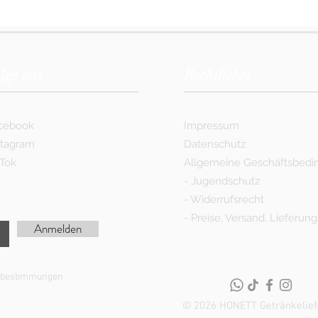
lge uns
Rechtliches
cebook
Impressum
stagram
Datenschutz
kTok
Allgemeine Geschäftsbed
-
Jugendschutz
-
Widerrufsrecht
-
Preise, Versand, Lieferung
Anmelden
utzbestimmungen
© 2026 HONETT Getränkelief