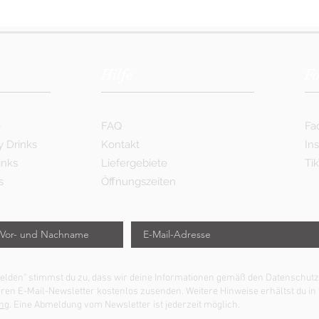
Hilfe
Fo
e
FAQ
Fa
y Drinks
Kontakt
In
inks
Liefergebiete
Ti
s
Öffnungszeiten
nmelden" stimmst du zu, dass wir deine Informationen gemäß den Datensch
eren E-Mail-Newsletter kostenlos zusenden. Weitere Hinweise erhältst du in
ng
. Eine Abmeldung vom Newsletter ist jederzeit möglich.