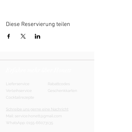
Diese Reservierung teilen
Erfahre mehr über Honett
Lieferservice
Rabattcodes
Verleihservice
Geschenkkarten
Cocktailrezepte
Schreibe uns gerne eine Nachricht
Mail:
service.honett@gmail.com
WhatsApp:
0155-66073135