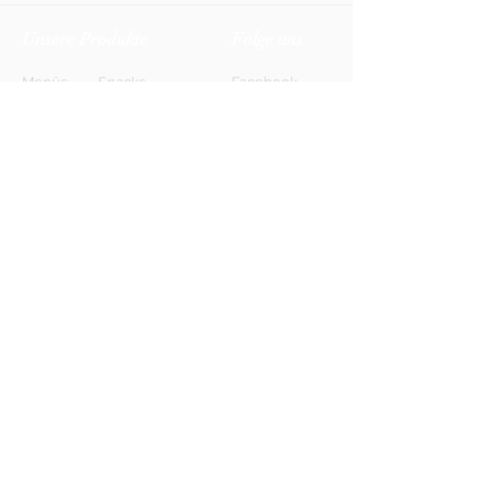
Unsere Produkte
Folge uns
Menüs
Snacks
Facebook
Biere
Softdrinks
Instagram
Weine
Energy-Drinks
TikTok
Shots
Spirituosen
Newsletter
Anmelden
FAQ
Kontakt
AGB
Kontakt
Impressum
Datenschutz
© 2026 HONETT Getränkelieferdienst