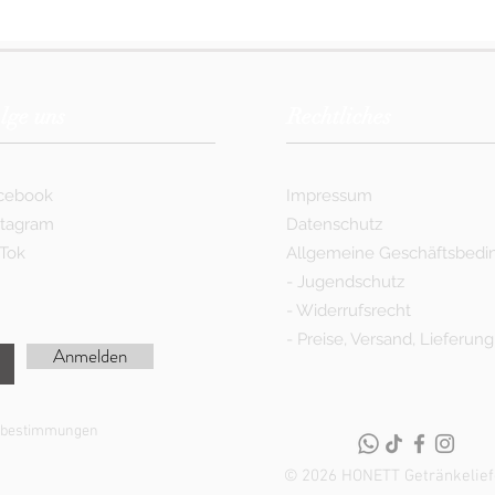
lge uns
Rechtliches
cebook
Impressum
stagram
Datenschutz
kTok
Allgemeine Geschäftsbed
-
Jugendschutz
-
Widerrufsrecht
-
Preise, Versand, Lieferung
Anmelden
utzbestimmungen
© 2026 HONETT Getränkelief