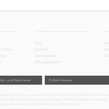
Hilfe
Fo
e
FAQ
Fa
y Drinks
Kontakt
In
inks
Liefergebiete
Ti
s
Öffnungszeiten
nmelden" stimmst du zu, dass wir deine Informationen gemäß den Datensch
eren E-Mail-Newsletter kostenlos zusenden. Weitere Hinweise erhältst du in
ng
. Eine Abmeldung vom Newsletter ist jederzeit möglich.