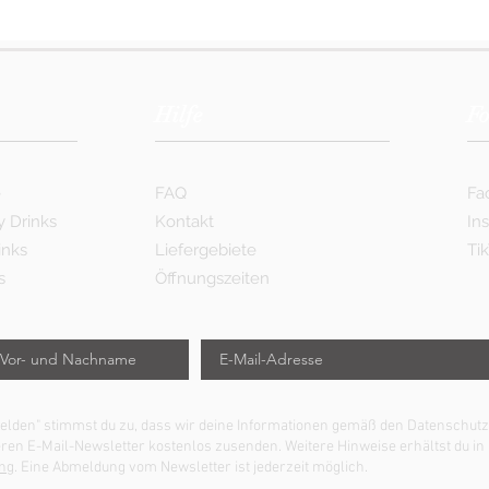
Hilfe
Fo
e
FAQ
Fa
y Drinks
Kontakt
In
inks
Liefergebiete
Ti
s
Öffnungszeiten
nmelden" stimmst du zu, dass wir deine Informationen gemäß den Datensch
eren E-Mail-Newsletter kostenlos zusenden. Weitere Hinweise erhältst du in
ng
. Eine Abmeldung vom Newsletter ist jederzeit möglich.