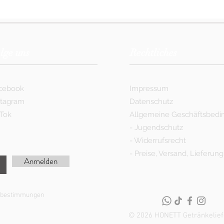
lge uns
Rechtliches
cebook
Impressum
stagram
Datenschutz
kTok
Allgemeine Geschäftsbed
-
Jugendschutz
-
Widerrufsrecht
-
Preise, Versand, Lieferung
Anmelden
utzbestimmungen
© 2026 HONETT Getränkelief