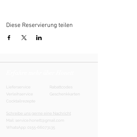
Diese Reservierung teilen
Erfahre mehr über Honett
Lieferservice
Rabattcodes
Verleihservice
Geschenkkarten
Cocktailrezepte
Schreibe uns gerne eine Nachricht
Mail:
service.honett@gmail.com
WhatsApp:
0155-66073135