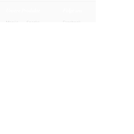
Unsere Produkte
Folge uns
Menüs
Snacks
Facebook
Biere
Softdrinks
Instagram
Weine
Energy-Drinks
TikTok
Shots
Spirituosen
Newsletter
Anmelden
FAQ
Kontakt
AGB
Kontakt
Impressum
Datenschutz
© 2026 HONETT Getränkelieferdienst