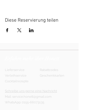
Diese Reservierung teilen
Erfahre mehr über Honett
Lieferservice
Rabattcodes
Verleihservice
Geschenkkarten
Cocktailrezepte
Schreibe uns gerne eine Nachricht
Mail:
service.honett@gmail.com
WhatsApp:
0155-66073135