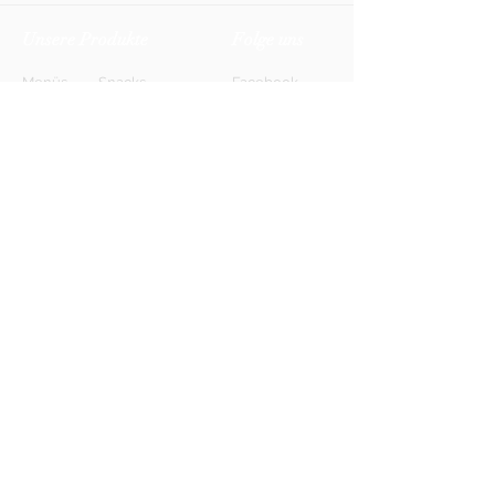
Unsere Produkte
Folge uns
Menüs
Snacks
Facebook
Biere
Softdrinks
Instagram
Weine
Energy-Drinks
TikTok
Shots
Spirituosen
Newsletter
Anmelden
FAQ
Kontakt
AGB
Kontakt
Impressum
Datenschutz
© 2026 HONETT Getränkelieferdienst