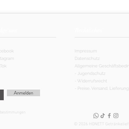
lge uns
Rechtliches
cebook
Impressum
stagram
Datenschutz
kTok
Allgemeine Geschäftsbed
-
Jugendschutz
-
Widerrufsrecht
-
Preise, Versand, Lieferung
Anmelden
utzbestimmungen
© 2026 HONETT Getränkelief