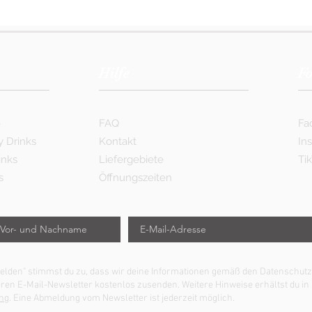
Hilfe
Fo
e
FAQ
Fa
y Drinks
Kontakt
In
inks
Liefergebiete
Ti
s
Öffnungszeiten
nmelden" stimmst du zu, dass wir deine Informationen gemäß den Datensch
eren E-Mail-Newsletter kostenlos zusenden. Weitere Hinweise erhältst du in
ng
. Eine Abmeldung vom Newsletter ist jederzeit möglich.