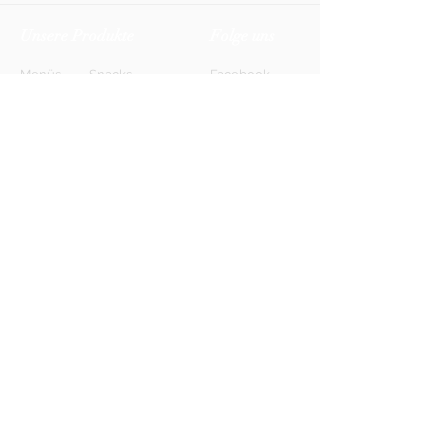
Unsere Produkte
Folge uns
Menüs
Snacks
Facebook
Biere
Softdrinks
Instagram
Weine
Energy-Drinks
TikTok
Shots
Spirituosen
Newsletter
Anmelden
FAQ
Kontakt
AGB
Kontakt
Impressum
Datenschutz
© 2026 HONETT Getränkelieferdienst