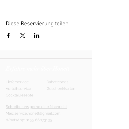
Diese Reservierung teilen
Erfahre mehr über Honett
Lieferservice
Rabattcodes
Verleihservice
Geschenkkarten
Cocktailrezepte
Schreibe uns gerne eine Nachricht
Mail:
service.honett@gmail.com
WhatsApp:
0155-66073135