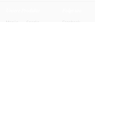
Unsere Produkte
Folge uns
Menüs
Snacks
Facebook
Biere
Softdrinks
Instagram
Weine
Energy-Drinks
TikTok
Shots
Spirituosen
Newsletter
Anmelden
FAQ
Kontakt
AGB
Kontakt
Impressum
Datenschutz
© 2026 HONETT Getränkelieferdienst