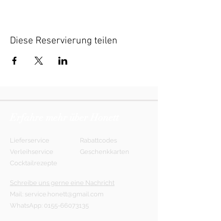
Diese Reservierung teilen
Erfahre mehr über Honett
Lieferservice
Rabattcodes
Verleihservice
Geschenkkarten
Cocktailrezepte
Schreibe uns gerne eine Nachricht
Mail:
service.honett@gmail.com
WhatsApp:
0155-66073135