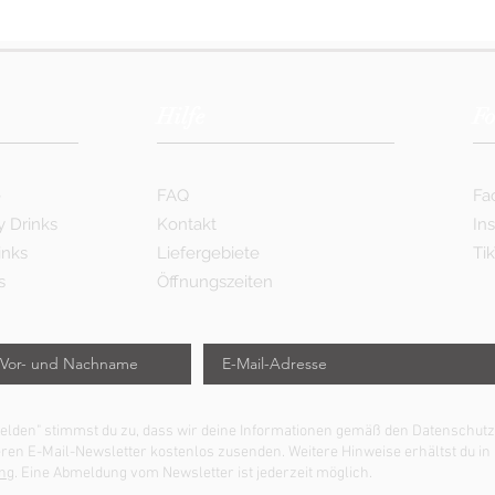
Hilfe
Fo
e
FAQ
Fa
y Drinks
Kontakt
In
inks
Liefergebiete
Ti
s
Öffnungszeiten
nmelden" stimmst du zu, dass wir deine Informationen gemäß den Datensch
eren E-Mail-Newsletter kostenlos zusenden. Weitere Hinweise erhältst du in
ng
. Eine Abmeldung vom Newsletter ist jederzeit möglich.