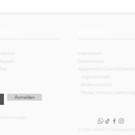
lge uns
Rechtliches
cebook
Impressum
stagram
Datenschutz
kTok
Allgemeine Geschäftsbed
-
Jugendschutz
-
Widerrufsrecht
-
Preise, Versand, Lieferung
Anmelden
utzbestimmungen
© 2026 HONETT Getränkelief