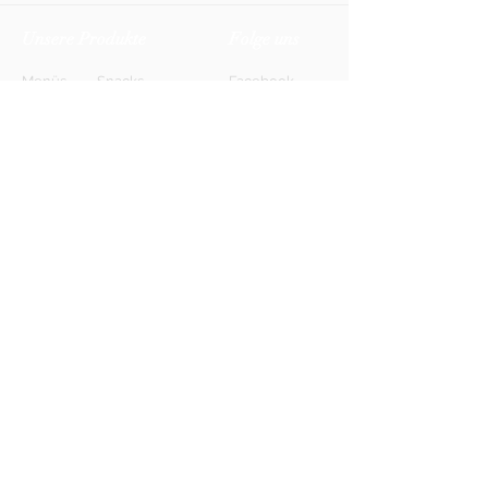
Unsere Produkte
Folge uns
Menüs
Snacks
Facebook
Biere
Softdrinks
Instagram
Weine
Energy-Drinks
TikTok
Shots
Spirituosen
Newsletter
Anmelden
FAQ
Kontakt
AGB
Kontakt
Impressum
Datenschutz
© 2026 HONETT Getränkelieferdienst