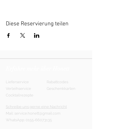
Diese Reservierung teilen
Erfahre mehr über Honett
Lieferservice
Rabattcodes
Verleihservice
Geschenkkarten
Cocktailrezepte
Schreibe uns gerne eine Nachricht
Mail:
service.honett@gmail.com
WhatsApp:
0155-66073135