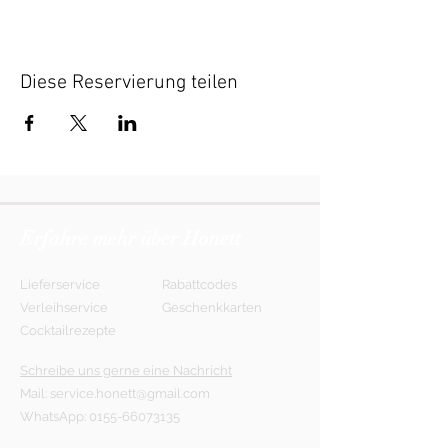
Diese Reservierung teilen
Erfahre mehr über Honett
Lieferservice
Rabattcodes
Verleihservice
Geschenkkarten
Cocktailrezepte
Schreibe uns gerne eine Nachricht
Mail:
service.honett@gmail.com
WhatsApp:
0155-66073135