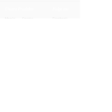
Unsere Produkte
Folge uns
Menüs
Snacks
Facebook
Biere
Softdrinks
Instagram
Weine
Energy-Drinks
TikTok
Shots
Spirituosen
Newsletter
Anmelden
FAQ
Kontakt
AGB
Kontakt
Impressum
Datenschutz
© 2026 HONETT Getränkelieferdienst