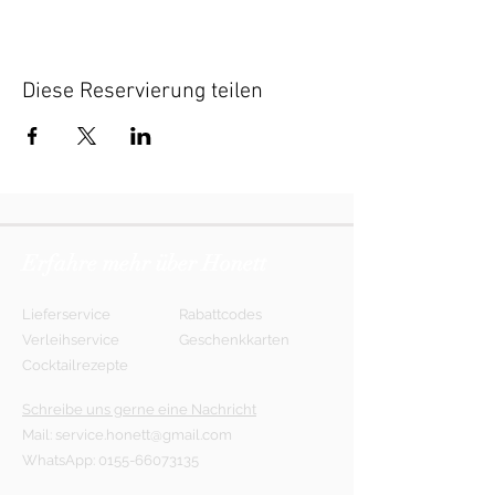
Diese Reservierung teilen
Erfahre mehr über Honett
Lieferservice
Rabattcodes
Verleihservice
Geschenkkarten
Cocktailrezepte
Schreibe uns gerne eine Nachricht
Mail:
service.honett@gmail.com
WhatsApp:
0155-66073135