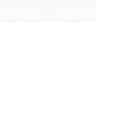
Unsere Produkte
Folge uns
Menüs
Snacks
Facebook
Biere
Softdrinks
Instagram
Weine
Energy-Drinks
TikTok
Shots
Spirituosen
Newsletter
Anmelden
FAQ
Kontakt
AGB
Kontakt
Impressum
Datenschutz
© 2026 HONETT Getränkelieferdienst