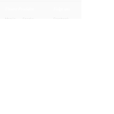
Unsere Produkte
Folge uns
Menüs
Snacks
Facebook
Biere
Softdrinks
Instagram
Weine
Energy-Drinks
TikTok
Shots
Spirituosen
Newsletter
Anmelden
FAQ
Kontakt
AGB
Kontakt
Impressum
Datenschutz
© 2026 HONETT Getränkelieferdienst