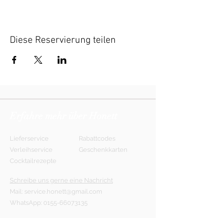
Diese Reservierung teilen
Erfahre mehr über Honett
Lieferservice
Rabattcodes
Verleihservice
Geschenkkarten
Cocktailrezepte
Schreibe uns gerne eine Nachricht
Mail:
service.honett@gmail.com
WhatsApp:
0155-66073135