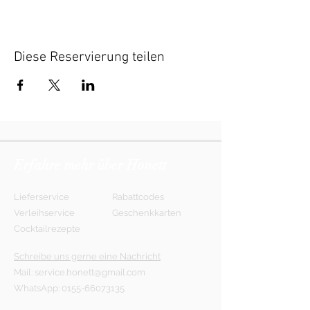
Diese Reservierung teilen
Erfahre mehr über Honett
Lieferservice
Rabattcodes
Verleihservice
Geschenkkarten
Cocktailrezepte
Schreibe uns gerne eine Nachricht
Mail:
service.honett@gmail.com
WhatsApp:
0155-66073135