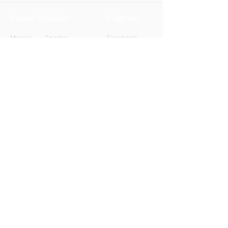
Unsere Produkte
Folge uns
Menüs
Snacks
Facebook
Biere
Softdrinks
Instagram
Weine
Energy-Drinks
TikTok
Shots
Spirituosen
Newsletter
Anmelden
FAQ
Kontakt
AGB
Kontakt
Impressum
Datenschutz
© 2026 HONETT Getränkelieferdienst