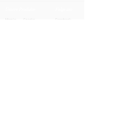
Unsere Produkte
Folge uns
Menüs
Snacks
Facebook
Biere
Softdrinks
Instagram
Weine
Energy-Drinks
TikTok
Shots
Spirituosen
Newsletter
Anmelden
FAQ
Kontakt
AGB
Kontakt
Impressum
Datenschutz
© 2026 HONETT Getränkelieferdienst