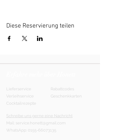
Diese Reservierung teilen
Erfahre mehr über Honett
Lieferservice
Rabattcodes
Verleihservice
Geschenkkarten
Cocktailrezepte
Schreibe uns gerne eine Nachricht
Mail:
service.honett@gmail.com
WhatsApp:
0155-66073135