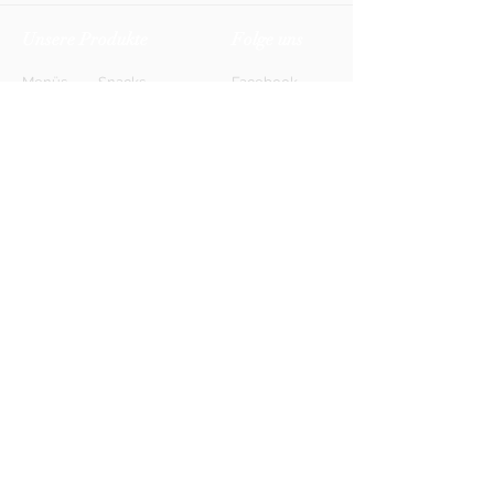
Unsere Produkte
Folge uns
Menüs
Snacks
Facebook
Biere
Softdrinks
Instagram
Weine
Energy-Drinks
TikTok
Shots
Spirituosen
Newsletter
Anmelden
FAQ
Kontakt
AGB
Kontakt
Impressum
Datenschutz
© 2026 HONETT Getränkelieferdienst