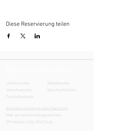
Diese Reservierung teilen
Erfahre mehr über Honett
Lieferservice
Rabattcodes
Verleihservice
Geschenkkarten
Cocktailrezepte
Schreibe uns gerne eine Nachricht
Mail:
service.honett@gmail.com
WhatsApp:
0155-66073135