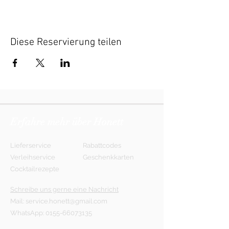
Diese Reservierung teilen
Erfahre mehr über Honett
Lieferservice
Rabattcodes
Verleihservice
Geschenkkarten
Cocktailrezepte
Schreibe uns gerne eine Nachricht
Mail:
service.honett@gmail.com
WhatsApp:
0155-66073135