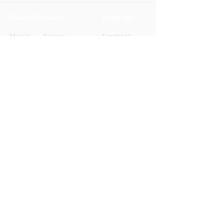
Unsere Produkte
Folge uns
Menüs
Snacks
Facebook
Biere
Softdrinks
Instagram
Weine
Energy-Drinks
TikTok
Shots
Spirituosen
Newsletter
Anmelden
FAQ
Kontakt
AGB
Kontakt
Impressum
Datenschutz
© 2026 HONETT Getränkelieferdienst