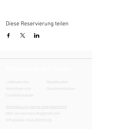
Diese Reservierung teilen
Erfahre mehr über Honett
Lieferservice
Rabattcodes
Verleihservice
Geschenkkarten
Cocktailrezepte
Schreibe uns gerne eine Nachricht
Mail:
service.honett@gmail.com
WhatsApp:
0155-66073135