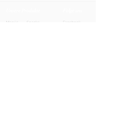
Unsere Produkte
Folge uns
Menüs
Snacks
Facebook
Biere
Softdrinks
Instagram
Weine
Energy-Drinks
TikTok
Shots
Spirituosen
Newsletter
Anmelden
FAQ
Kontakt
AGB
Kontakt
Impressum
Datenschutz
© 2026 HONETT Getränkelieferdienst