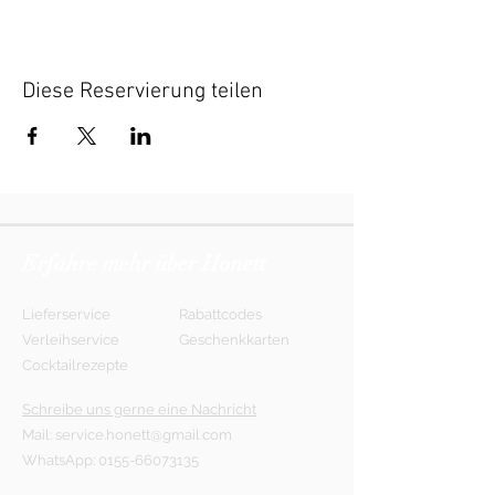
Diese Reservierung teilen
Erfahre mehr über Honett
Lieferservice
Rabattcodes
Verleihservice
Geschenkkarten
Cocktailrezepte
Schreibe uns gerne eine Nachricht
Mail:
service.honett@gmail.com
WhatsApp:
0155-66073135